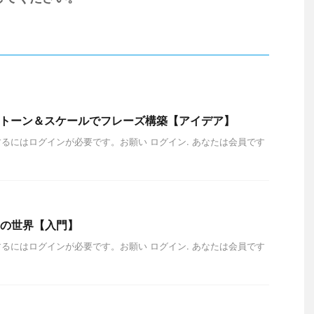
ドトーン＆スケールでフレーズ構築【アイデア】
るにはログインが必要です。お願い ログイン. あなたは会員です
ドの世界【入門】
るにはログインが必要です。お願い ログイン. あなたは会員です