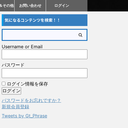
＆その他
お問い合わせ
ログイン
気になるコンテンツを検索！！
Username or Email
パスワード
ログイン情報を保存
パスワードをお忘れですか？
新規会員登録
Tweets by Gt_Phrase